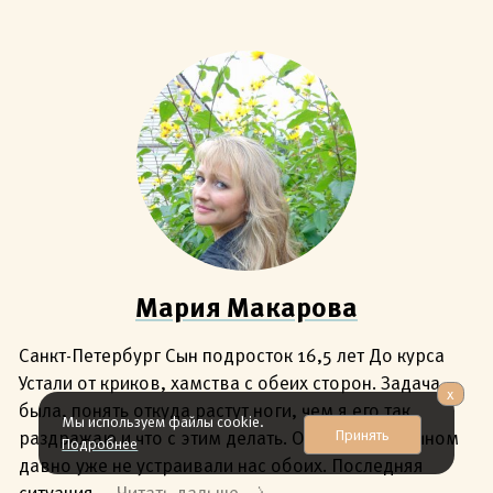
Мария Макарова
Санкт-Петербург Сын подросток 16,5 лет До курса
Устали от криков, хамства с обеих сторон. Задача
x
была, понять откуда растут ноги, чем я его так
Мы используем файлы cookie.
Принять
раздражаю и что с этим делать. Отношения с сыном
Подробнее
давно уже не устраивали нас обоих. Последняя
ситуация,...
Читать дальше →